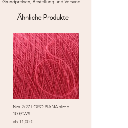
+3901570481
Grundpreisen, Bestellung und Versand
Ähnliche Produkte
Nm 2/27 LORO PIANA sirop
Nm 2/27 LORO PIANA 
100%WS
100%WS
Sale-Preis
Sale-Preis
ab
11,00 €
ab
11,00 €