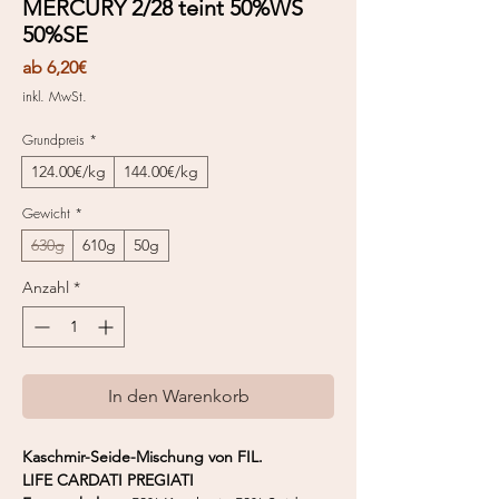
MERCURY 2/28 teint 50%WS
50%SE
Sale-
ab
6,20€
Preis
inkl. MwSt.
Grundpreis
*
124.00€/kg
144.00€/kg
Gewicht
*
630g
610g
50g
Anzahl
*
In den Warenkorb
Kaschmir-Seide-Mischung von FIL.
LIFE CARDATI PREGIATI