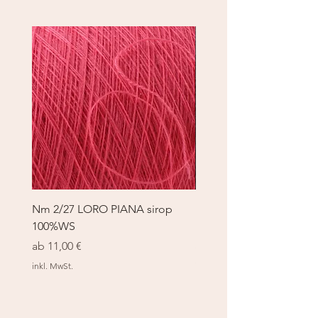
Nm 2/27 LORO PIANA sirop
Nm 2/27 LORO PIANA 
100%WS
100%WS
Sale-Preis
Sale-Preis
ab
11,00 €
ab
11,00 €
inkl. MwSt.
inkl. MwSt.