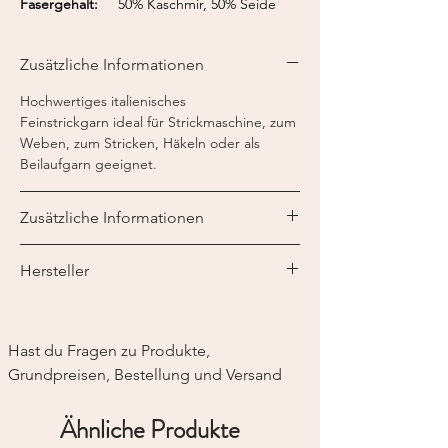
Fasergehalt:
50% Kaschmir, 50% Seide
Lauflänge:
700 m / 50 g
Nadelstärke:
2-fädig 3 mm
Zusätzliche Informationen
Strickmaschine:
1-fädig Feinstricker 12
2-fädig Feinstricker 7-8
Hochwertiges italienisches
Feinstrickgarn ideal für
Strickmaschine, zum
Weben, zum Stricken, Häkeln oder als
Beilaufgarn geeignet.
Zusätzliche Informationen
Die Wolle wird auf einer Kone geliefert.
Hersteller
Wenn Sie z.B. 3 Stck. bestellen, erhalten Sie
1 Kone mit 150g.
Fil.Life S.R.L
V. Di San Piero in Vincio, 9
51100 Pistoia, Italien
Hast du Fragen zu Produkte, 
Grundpreisen, Bestellung und Versand
Ähnliche Produkte