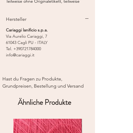
Teilweise ohne Originaletikett, teilweise
nicht von einer Farbpartie.
Hersteller
Kaschmir-Seide-Mischung von CARIAGGI
Fasergehalt:
70% Kaschmir, 30% Seide
Cariaggi lanificio s.p.a.
Lauflänge:
1.400 m / 50 g
Via Aurelio Cariaggi, 7
Strickmaschine:
Feinstricker 14
61043 Cagli PU - ITALY
Tel. +390721784000
info@cariaggi.it
Hast du Fragen zu Produkte, 
Grundpreisen, Bestellung und Versand
Ähnliche Produkte