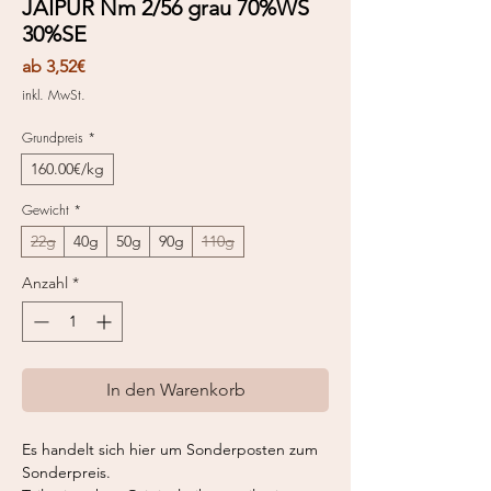
JAIPUR Nm 2/56 grau 70%WS
30%SE
Sale-
ab
3,52€
Preis
inkl. MwSt.
Grundpreis
*
160.00€/kg
Gewicht
*
22g
40g
50g
90g
110g
Anzahl
*
In den Warenkorb
Es handelt sich hier um Sonderposten zum
Sonderpreis.