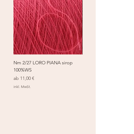
Nm 2/27 LORO PIANA sirop
Nm 2/27 LORO PIANA 
100%WS
100%WS
Sale-Preis
Sale-Preis
ab
11,00 €
ab
11,00 €
inkl. MwSt.
inkl. MwSt.