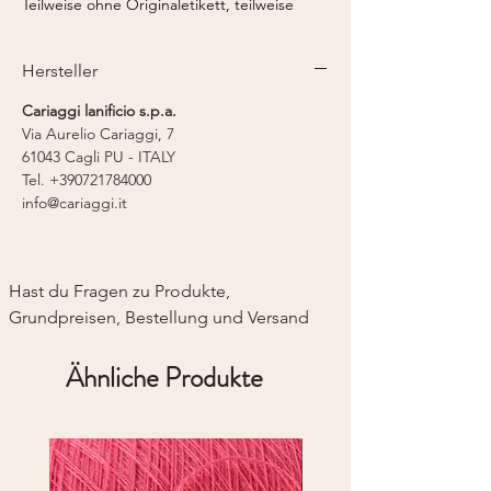
Teilweise ohne Originaletikett, teilweise
nicht von einer Farbpartie.
Hersteller
Kaschmir-Seide-Mischung von CARIAGGI
Fasergehalt:
70% Kaschmir, 30% Seide
Cariaggi lanificio s.p.a.
Lauflänge:
1.400 m / 50 g
Via Aurelio Cariaggi, 7
Strickmaschine:
Feinstricker 14
61043 Cagli PU - ITALY
Tel. +390721784000
info@cariaggi.it
Hast du Fragen zu Produkte, 
Grundpreisen, Bestellung und Versand
Ähnliche Produkte