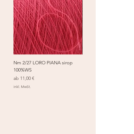
Nm 2/27 LORO PIANA sirop
Nm 2/27 LORO PIANA 
100%WS
100%WS
Sale-Preis
Sale-Preis
ab
11,00 €
ab
11,00 €
inkl. MwSt.
inkl. MwSt.