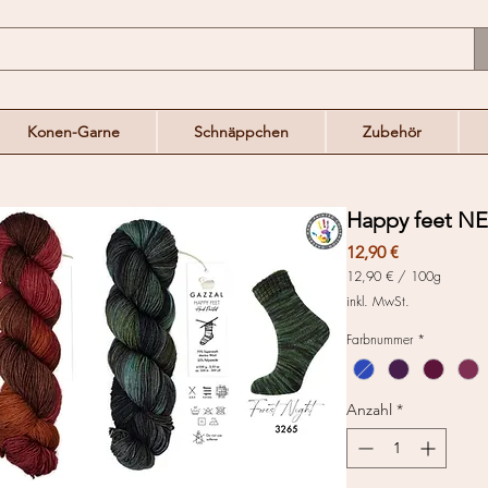
Konen-Garne
Schnäppchen
Zubehör
Happy feet N
Preis
12,90 €
12,90 €
/
100g
12,90 €
inkl. MwSt.
pro
100
Farbnummer
*
Gramm
Anzahl
*