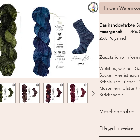
In den Warenko
Das handgefärbte S
Fasergehalt:
75% 
25% Polyamid
Nadelstärke:
2,5-3
Stranggröße:
100 g
Zusätzliche Infor
Lauflänge:
330 m 
Weiches, warmes Gar
Socken – es ist auch
Schals und Tücher. D
Muster ein, blättert 
Stricknadeln.
Maschenprobe:
10 cm x 10 cm
29 Ma
Pflegehinweise
Maschinenwäsche bi