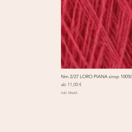
Nm 2/27 LORO PIANA sirop 100
Sale-Preis
ab
11,00 €
inkl. MwSt.