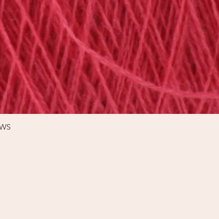
Schnellansicht
%WS