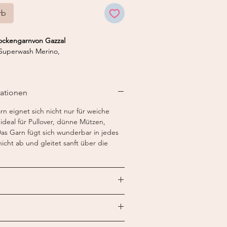
rb
ockengarnvon Gazzal
Superwash Merino,
 mm
mationen
/ 100 g
n eignet sich nicht nur für weiche
 ideal für Pullover, dünne Mützen,
as Garn fügt sich wunderbar in jedes
nicht ab und gleitet sanft über die
schen x 42 Reihen
s 30 Grad.