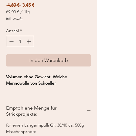
Standardpreis
Sale-
 4,60 € 
3,45 €
Preis
69,00 €
/
1kg
69,00 €
inkl. MwSt.
pro
1
Kilogramm
Anzahl
*
In den Warenkorb
Volumen ohne Gewicht. Weiche
Merinowolle von Schoeller
Fasergehalt:
100% Merino
Nadelstärke:
3.5 - 4 mm
Empfohlene Menge für
Knäuelgröße:
50 g
Strickprojekte:
Lauflänge:
174 m / 50 g
für einen Langarmpulli Gr. 38/40 ca. 500g
Maschenprobe: