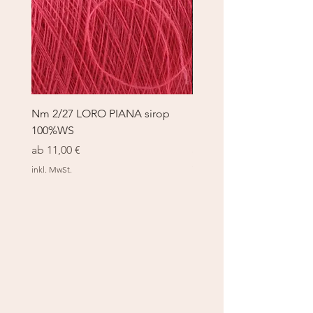
Nm 2/27 LORO PIANA sirop
Nm 2/27 LORO PIANA 
100%WS
100%WS
Sale-Preis
Sale-Preis
ab
11,00 €
ab
11,00 €
inkl. MwSt.
inkl. MwSt.