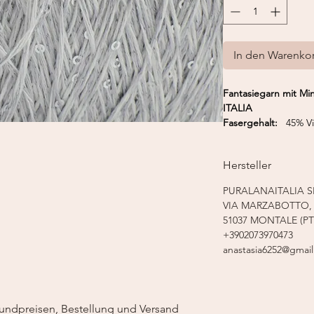
In den Warenko
Fantasiegarn mit Mi
ITALIA
Fasergehalt:
45% Vis
Lauflänge:
150 m /
Nadelstärke:
3,5 - 
Hersteller
PURALANAITALIA S
VIA MARZABOTTO, 
51037 MONTALE (PT
+3902073970473
anastasia6252@gmai
undpreisen, Bestellung und Versand