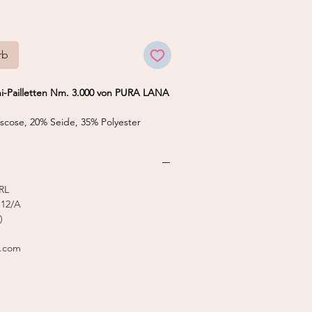
rb
ni-Pailletten Nm. 3.000 von PURA LANA
cose, 20% Seide, 35% Polyester
 50 g
4,5 mm
RL
12/A
)
l.com