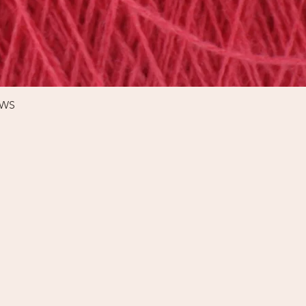
Schnellansicht
%WS