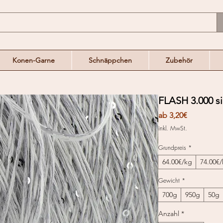
Konen-Garne
Schnäppchen
Zubehör
FLASH 3.000 s
Sale-
ab
3,20€
Preis
inkl. MwSt.
Grundpreis
*
64.00€/kg
74.00€
Gewicht
*
700g
950g
50g
Anzahl
*