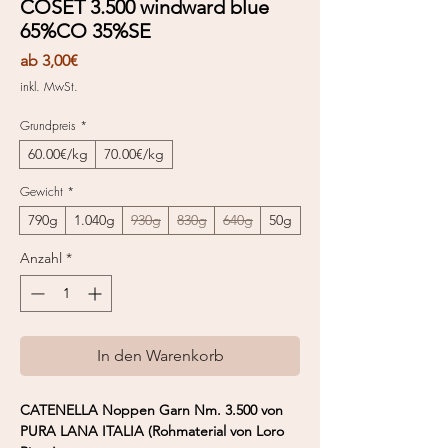
COSET 3.500 windward blue
65%CO 35%SE
Sale-
ab
3,00€
Preis
inkl. MwSt.
Grundpreis
*
60.00€/kg
70.00€/kg
Gewicht
*
790g
1.040g
930g
830g
640g
50g
Anzahl
*
In den Warenkorb
CATENELLA Noppen Garn Nm. 3.500 von
PURA LANA ITALIA (Rohmaterial von Loro