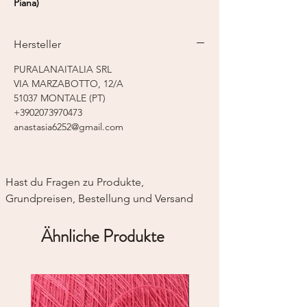
Piana)
Fasergehalt:
65% Baumwolle, 35% Seide
Lauflänge:
175 m / 50 g
Hersteller
Nadelstärke:
4,0 - 4,5 mm
PURALANAITALIA SRL
VIA MARZABOTTO, 12/A
51037 MONTALE (PT)
+3902073970473
anastasia6252@gmail.com
Hast du Fragen zu Produkte, 
Grundpreisen, Bestellung und Versand
Ähnliche Produkte