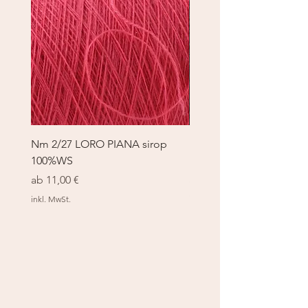
Nm 2/27 LORO PIANA sirop
Nm 2/27 LORO PIANA 
100%WS
100%WS
Sale-Preis
Sale-Preis
ab
11,00 €
ab
11,00 €
inkl. MwSt.
inkl. MwSt.