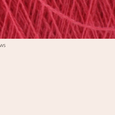
Schnellansicht
%WS