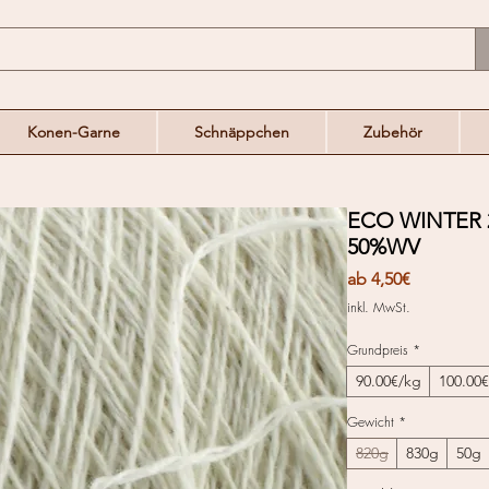
Konen-Garne
Schnäppchen
Zubehör
ECO WINTER 
50%WV
Sale-
ab
4,50€
Preis
inkl. MwSt.
Grundpreis
*
90.00€/kg
100.00
Gewicht
*
820g
830g
50g