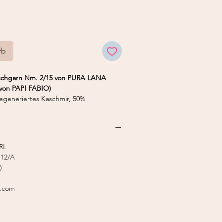
rb
schgarn Nm. 2/15 von PURA LANA
 von PAPI FABIO)
eneriertes Kaschmir, 50%
/ 50 g
 3,0 mm
stricker 7-8
RL
12/A
)
l.com