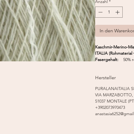
Anzahl
*
In den Warenko
Kaschmir-Merino-Mi
ITALIA (Rohmaterial
Fasergehalt:
50% reg
Merino extrafine
Lauflänge:
375 m 
Hersteller
Nadelstärke:
2,0 -
Strickmaschine:
Fein
PURALANAITALIA S
VIA MARZABOTTO, 
51037 MONTALE (PT
+3902073970473
anastasia6252@gmai