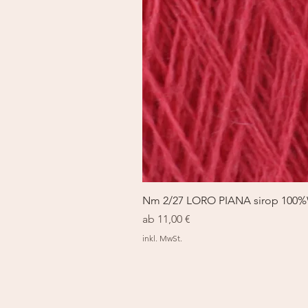
Nm 2/27 LORO PIANA sirop 100
Sale-Preis
ab
11,00 €
inkl. MwSt.