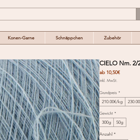
Konen-Garne
Schnäppchen
Zubehör
CIELO Nm. 2/2
Sale-
ab
10,50€
Preis
inkl. MwSt.
Grundpreis
*
210.00€/kg
230.0
Gewicht
*
300g
50g
Anzahl
*