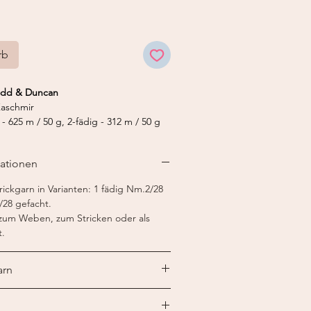
rb
Todd & Duncan
aschmir
- 625 m / 50 g, 2-fädig - 312 m / 50 g
 - 2-2,5, 2-fädig - 3-3,5 mm
dig Feinstricker 12, 2-fädig Feinstricker
mationen
ickgarn in Varianten: 1 fädig Nm.2/28
/28 gefacht.
 zum Weben, zum Stricken oder als
t.
arn
rn ist speziell für die Verarbeitung auf
orbehandelt, sprich "paraffiniert". So