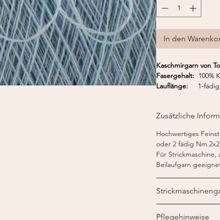
In den Warenko
Kaschmirgarn von 
Fasergehalt:
100% K
Lauflänge:
1-fädig 
Nadelstärke:
1-fädig
Strickmaschine:
1-fä
Zusätzliche Infor
7-8
Hochwertiges Feinstr
oder 2 fädig Nm.2x2
Für Strickmaschine,
Beilaufgarn geeigne
Strickmaschineng
Ein Strickmaschinenga
Pflegehinweise
der Strickmaschine v