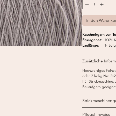
In den Warenko
Kaschmirgarn von 
Fasergehalt:
100% K
Lauflänge:
1-fädig 
Nadelstärke:
1-fädig
Strickmaschine:
1-fä
Zusätzliche Infor
7-8
Hochwertiges Feinstr
oder 2 fädig Nm.2x2
Für Strickmaschine,
Beilaufgarn geeigne
Strickmaschineng
Ein Strickmaschinenga
Pflegehinweise
der Strickmaschine v