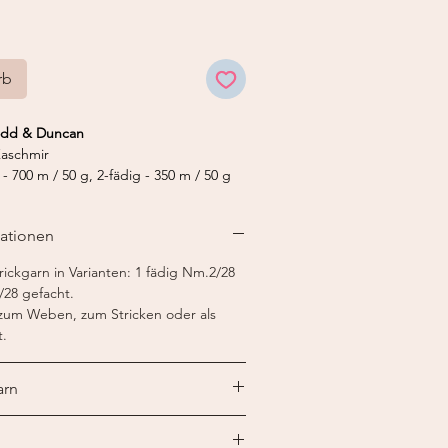
rb
Todd & Duncan
aschmir
- 700 m / 50 g, 2-fädig - 350 m / 50 g
 - 2-2,5, 2-fädig - 3-3,5 mm
dig Feinstricker 12, 2-fädig Feinstricker
mationen
ickgarn in Varianten: 1 fädig Nm.2/28
/28 gefacht.
 zum Weben, zum Stricken oder als
t.
arn
rn ist speziell für die Verarbeitung auf
orbehandelt, sprich "paraffiniert". So