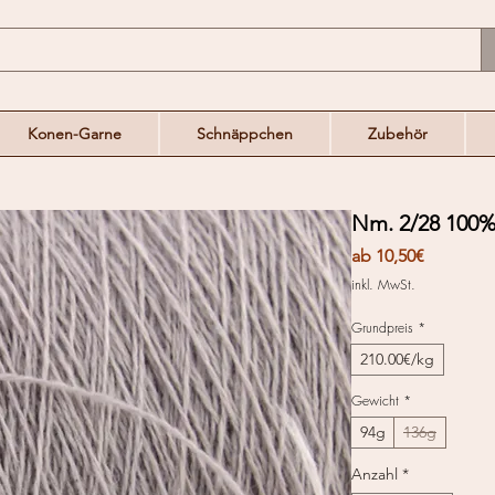
Konen-Garne
Schnäppchen
Zubehör
Nm. 2/28 100%
Sale-
ab
10,50€
Preis
inkl. MwSt.
Grundpreis
*
210.00€/kg
Gewicht
*
94g
136g
Anzahl
*