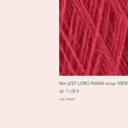
Nm 2/27 LORO PIANA sirop 100
Sale-Preis
ab
11,00 €
inkl. MwSt.