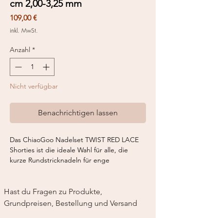
cm 2,00-3,25 mm
Preis
109,00 €
inkl. MwSt.
Anzahl
*
Nicht verfügbar
Benachrichtigen lassen
Das ChiaoGoo Nadelset TWIST RED LACE
Shorties ist die ideale Wahl für alle, die
kurze Rundstricknadeln für enge
Strickprojekte benötigen. Das Set enthält
auswechselbare Nadelspitzen in zwei
Längen – 4,5 cm und 7,0 cm – gefertigt aus
Hast du Fragen zu Produkte, 
hochwertigem, rostfreiem Edelstahl. Dank
Grundpreisen, Bestellung und Versand
der glatten Oberfläche gleiten die Maschen