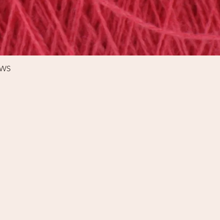
Schnellansicht
%WS