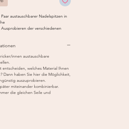
rb
 Paar austauschbarer Nadelspitzen in
che
um Ausprobieren der verschiedenen
mationen
tzen :
arbon)
tricker/innen austauschbare
 (Metall, quadratisch)
ellen.
z)
t entscheiden, welches Material Ihnen
? Dann haben Sie hier die Möglichkeit,
elseile: 1 x für ca. 60 cm (grün) und 1
engünstig auszuprobieren.
ge)
 später miteinander kombinierbar.
nge erhält man nach dem Anschrauben
mmer die gleichen Seile und
 die Seile
el
-Nadeltasche mit 3 Fächern, zur
chtlichen Aufbewahrung