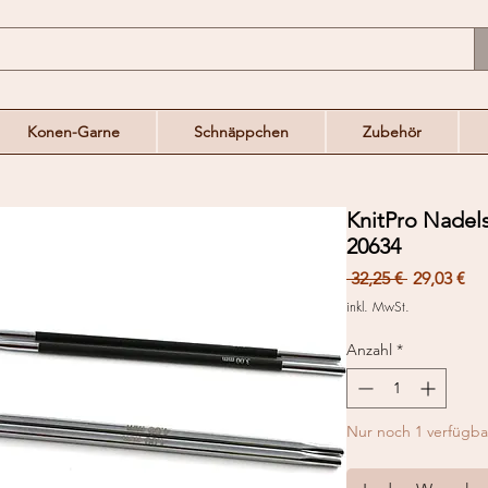
Konen-Garne
Schnäppchen
Zubehör
KnitPro Nadel
20634
Standardp
Sal
 32,25 € 
29,03 €
Pre
inkl. MwSt.
Anzahl
*
Nur noch 1 verfügba