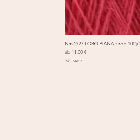
Nm 2/27 LORO PIANA sirop 100
Sale-Preis
ab
11,00 €
inkl. MwSt.