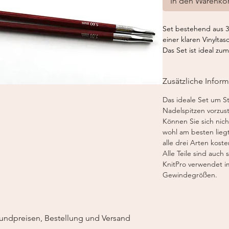
In den Warenko
Set bestehend aus 3
einer klaren Vinyltas
Das Set ist ideal z
Materialarten.
Inhalt:
Zusätzliche Infor
3 Paar Stricknadelspi
3,0 mm - Karbonz (K
Das ideale Set um S
4,0 mm - Nova Cubics
Nadelspitzen vorzust
5,0 mm - Royale (Hol
Können Sie sich nich
Zubehör:
wohl am besten liegt
2 auswechselbare Nad
alle drei Arten kost
x für ca. 80 cm (oran
Alle Teile sind auch
*die endgültige Lä
KnitPro verwendet i
der Nadelspitzen auf
Gewindegrößen.
4 Seil Endstücke
2 Seilschraubschlüss
1 transparente Vinyl
sicheren und übersi
undpreisen, Bestellung und Versand