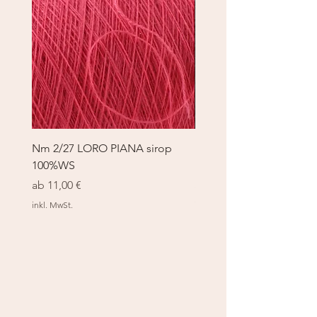
Nm 2/27 LORO PIANA sirop
Nm 2/27 LORO PIANA 
100%WS
100%WS
Sale-Preis
Sale-Preis
ab
11,00 €
ab
11,00 €
inkl. MwSt.
inkl. MwSt.