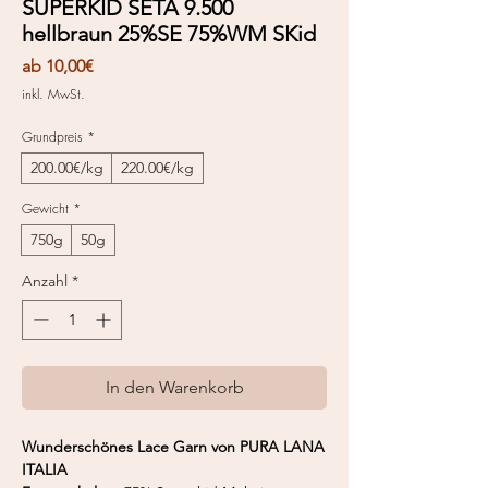
SUPERKID SETA 9.500
hellbraun 25%SE 75%WM SKid
Sale-
ab
10,00€
Preis
inkl. MwSt.
Grundpreis
*
200.00€/kg
220.00€/kg
Gewicht
*
750g
50g
Anzahl
*
In den Warenkorb
Wunderschönes Lace Garn von PURA LANA
ITALIA