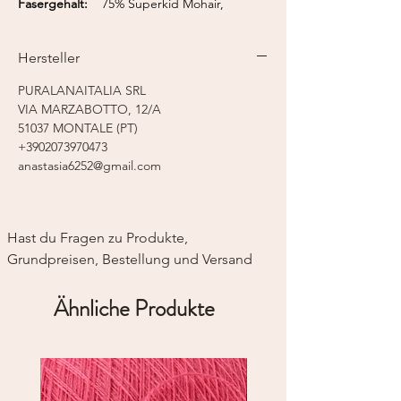
Fasergehalt:
75% Superkid Mohair,
25% Seide
Lauflänge:
475 m / 50 g
Hersteller
Nadelstärke:
3,5-6,0 mm
Strickmaschine:
Feinstricker 7-8
PURALANAITALIA SRL
VIA MARZABOTTO, 12/A
51037 MONTALE (PT)
+3902073970473
anastasia6252@gmail.com
Hast du Fragen zu Produkte, 
Grundpreisen, Bestellung und Versand
Ähnliche Produkte