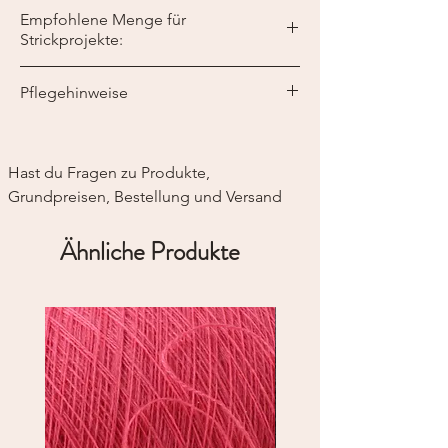
Empfohlene Menge für
Strickprojekte:
Maschenprobe 10 x 10 cm: 16 Maschen x 22
Pflegehinweise
Reihen
Materialverbrauch:
40°C maschinenwaschbar
Damenpulli (Gr. 40) 400 g
Nicht trocknergeeignet
Schal 150 g
Hast du Fragen zu Produkte, 
Mütze 50 g
Grundpreisen, Bestellung und Versand
Ähnliche Produkte