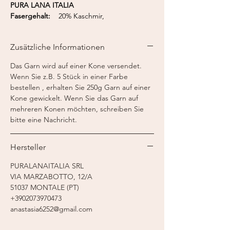
PURA LANA ITALIA
Fasergehalt:
20% Kaschmir,
80% Merino Extrafine
Lauflänge:
375 m / 50 g
Zusätzliche Informationen
Nadelstärke:
2,5-3 mm
Strickmaschine:
Feinstricker 7-8
Das Garn wird auf einer Kone versendet.
Wenn Sie z.B. 5 Stück in einer Farbe
bestellen , erhalten Sie 250g Garn auf einer
Kone gewickelt. Wenn Sie das Garn auf
mehreren Konen möchten, schreiben Sie
bitte eine Nachricht.
Hersteller
PURALANAITALIA SRL
VIA MARZABOTTO, 12/A
51037 MONTALE (PT)
+3902073970473
anastasia6252@gmail.com