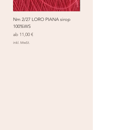
Nm 2/27 LORO PIANA sirop
Nm 2/27 LORO PIANA 
100%WS
100%WS
Sale-Preis
Sale-Preis
ab
11,00 €
ab
11,00 €
inkl. MwSt.
inkl. MwSt.