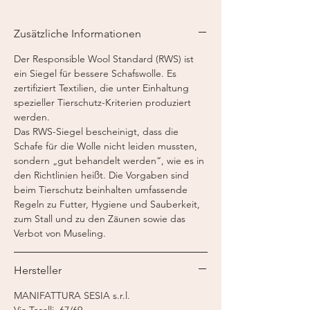
(22 μm) nicht einschrumpfbar
(UNSHRINKABLE)
Zusätzliche Informationen
Lauflänge:
ca. 81 m / 50 g
Nadelstärke:
5,0 - 5,5 mm
Der Responsible Wool Standard (RWS) ist
ein Siegel für bessere Schafswolle. Es
zertifiziert Textilien, die unter Einhaltung
spezieller Tierschutz-Kriterien produziert
werden.
Das RWS-Siegel bescheinigt, dass die
Schafe für die Wolle nicht leiden mussten,
sondern „gut behandelt werden“, wie es in
den Richtlinien heißt. Die Vorgaben sind
beim Tierschutz beinhalten umfassende
Regeln zu Futter, Hygiene und Sauberkeit,
zum Stall und zu den Zäunen sowie das
Verbot von Museling.
Hersteller
MANIFATTURA SESIA s.r.l.
Via Tosalli, 67/69