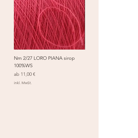
Nm 2/27 LORO PIANA sirop
Nm 2/27 LORO PIANA 
100%WS
100%WS
Sale-Preis
Sale-Preis
ab
11,00 €
ab
11,00 €
inkl. MwSt.
inkl. MwSt.