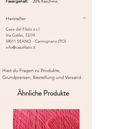
Fasergehalt:
20% Kaschmir,
80% Merino Extrafine
Lauflänge:
675 m / 50 g
Hersteller
Nadelstärke
2-fädig - 2,5 mm
Strickmaschine:
Feinstricker 12
Casa del Filato s.r.l.
Via Galilei, 72/74
59011 SEANO - Carmignano (PO)
info@casafilato.it
Hast du Fragen zu Produkte, 
Grundpreisen, Bestellung und Versand
Ähnliche Produkte