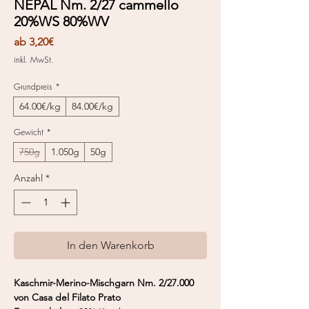
NEPAL Nm. 2/27 cammello
20%WS 80%WV
Sale-
ab
3,20€
Preis
inkl. MwSt.
Grundpreis
*
64.00€/kg
84.00€/kg
Gewicht
*
750g
1.050g
50g
Anzahl
*
In den Warenkorb
Kaschmir-Merino-Mischgarn Nm. 2/27.000
von Casa del Filato Prato