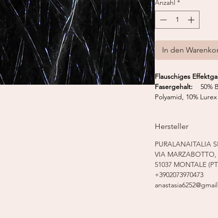
Anzahl
*
In den Warenko
Flauschiges Effekt
Fasergehalt:
50% Ba
Polyamid, 10% Lure
Lauflänge:
175 m /
Nadelstärke:
4,5 - 
Hersteller
PURALANAITALIA S
VIA MARZABOTTO, 
51037 MONTALE (PT
+3902073970473
anastasia6252@gmai