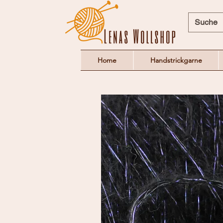
Home
Handstrickgarne