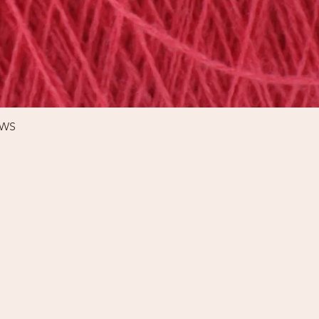
Schnellansicht
%WS