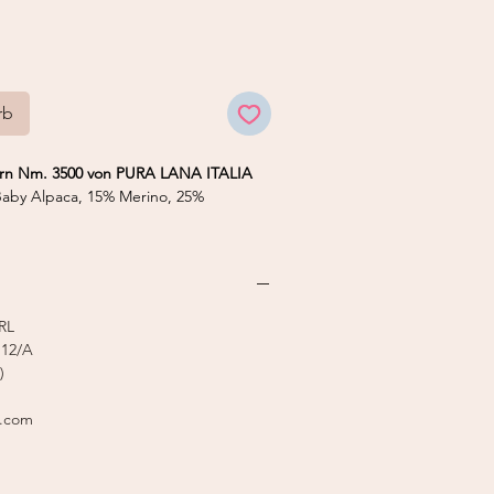
rb
garn Nm. 3500 von PURA LANA ITALIA
by Alpaca, 15% Merino, 25%
x
 50 g
5,0 mm
RL
12/A
)
l.com