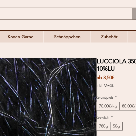
Konen-Garne
Schnäppchen
Zubehör
LUCCIOLA 35
10%LU
Sale-
ab
3,50€
Preis
inkl. MwSt.
Grundpreis
*
70.00€/kg
80.00€
Gewicht
*
780g
50g