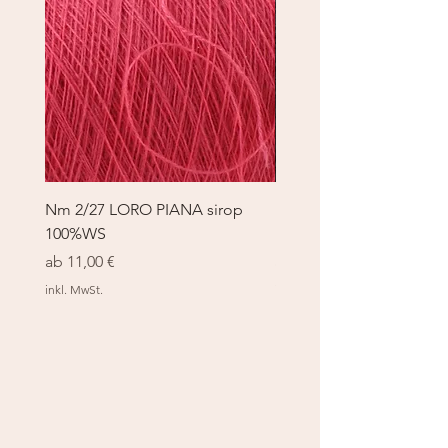
Nm 2/27 LORO PIANA sirop
Nm 2/27 LORO PIANA 
100%WS
100%WS
Sale-Preis
Sale-Preis
ab
11,00 €
ab
11,00 €
inkl. MwSt.
inkl. MwSt.