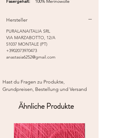
Fasergehalt:
100% Merinowolle
EXTRAFINE
Lauflänge:
125 m / 50 g
Hersteller
Nadelstärke:
4,0 - 4,5 mm
PURALANAITALIA SRL
VIA MARZABOTTO, 12/A
51037 MONTALE (PT)
+3902073970473
anastasia6252@gmail.com
Hast du Fragen zu Produkte, 
Grundpreisen, Bestellung und Versand
Ähnliche Produkte