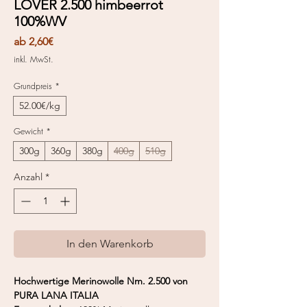
LOVER 2.500 himbeerrot
100%WV
Sale-
ab
2,60€
Preis
inkl. MwSt.
Grundpreis
*
52.00€/kg
Gewicht
*
300g
360g
380g
400g
510g
Anzahl
*
In den Warenkorb
Hochwertige Merinowolle Nm. 2.500 von
PURA LANA ITALIA