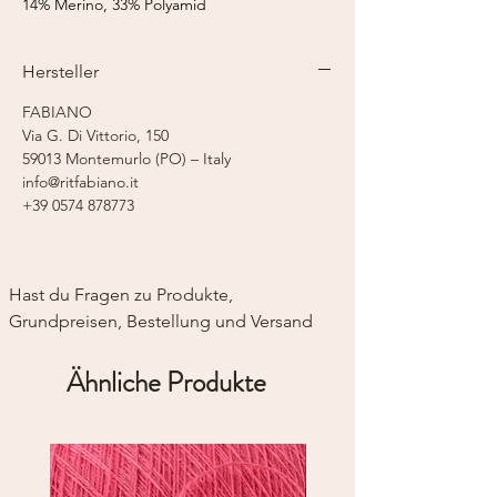
14% Merino, 33% Polyamid
Lauflänge:
750 m / 50 g
Nadelstärke:
3-4 mm
Hersteller
Strickmaschine:
Feinstricker 7-8
FABIANO
Das Garn wird auf einer Kone versendet.
Via G. Di Vittorio, 150
Wenn Sie z.B. 5 Stück in einer Farbe
59013 Montemurlo (PO) – Italy
bestellen , erhalten Sie 250g Garn auf einer
info@ritfabiano.it
Kone gewickelt. Wenn Sie das Garn auf
+39 0574 878773
mehreren Konen möchten, schreiben Sie
bitte eine Nachricht.
Hast du Fragen zu Produkte, 
Grundpreisen, Bestellung und Versand
Ähnliche Produkte