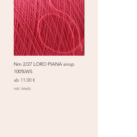
Nm 2/27 LORO PIANA sirop
Nm 2/27 LORO PIANA 
100%WS
100%WS
Sale-Preis
Sale-Preis
ab
11,00 €
ab
11,00 €
inkl. MwSt.
inkl. MwSt.