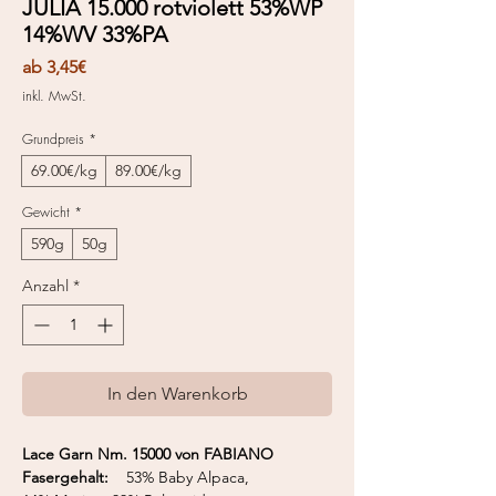
JULIA 15.000 rotviolett 53%WP
14%WV 33%PA
Sale-
ab
3,45€
Preis
inkl. MwSt.
Grundpreis
*
69.00€/kg
89.00€/kg
Gewicht
*
590g
50g
Anzahl
*
In den Warenkorb
Lace Garn Nm. 15000 von FABIANO
Fasergehalt:
53% Baby Alpaca,