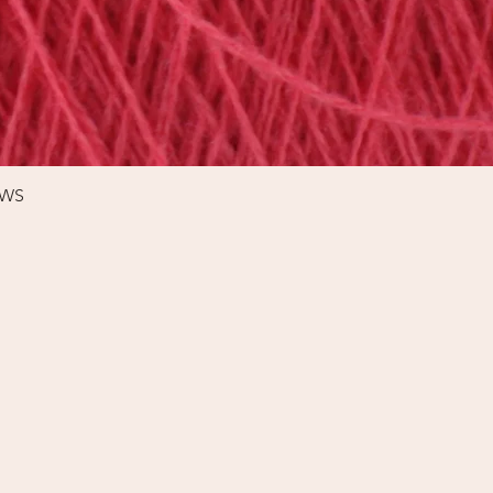
Schnellansicht
%WS