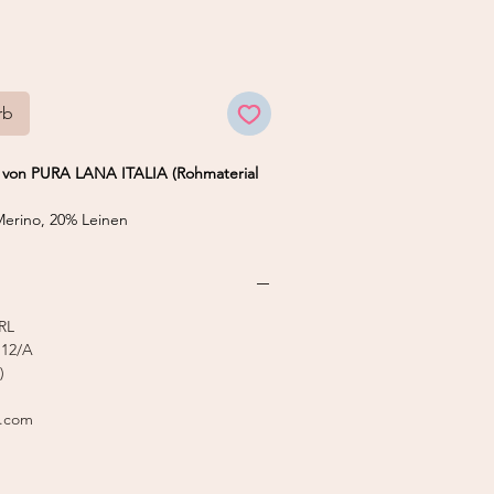
rb
 von PURA LANA ITALIA (Rohmaterial
rino, 20% Leinen
 50 g
3,0 mm
stricker 7
RL
12/A
)
l.com