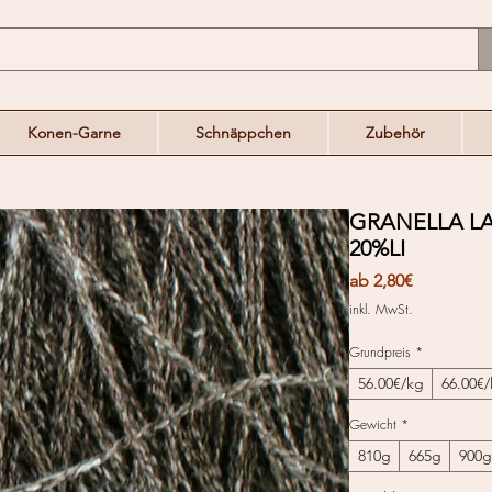
Konen-Garne
Schnäppchen
Zubehör
GRANELLA LA
20%LI
Sale-
ab
2,80€
Preis
inkl. MwSt.
Grundpreis
*
56.00€/kg
66.00€
Gewicht
*
810g
665g
900g