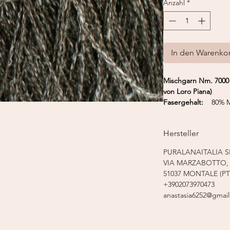
Anzahl
*
In den Warenko
Mischgarn Nm. 7000
von Loro Piana)
Fasergehalt:
80% Me
Lauflänge:
350 m /
Nadelstärke:
2,5 - 
Hersteller
Strickmaschine:
Fein
PURALANAITALIA S
VIA MARZABOTTO, 
51037 MONTALE (PT
+3902073970473
anastasia6252@gmai