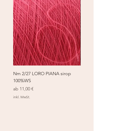
Nm 2/27 LORO PIANA sirop
Nm 2/27 LORO PIANA 
100%WS
100%WS
Sale-Preis
Sale-Preis
ab
11,00 €
ab
11,00 €
inkl. MwSt.
inkl. MwSt.