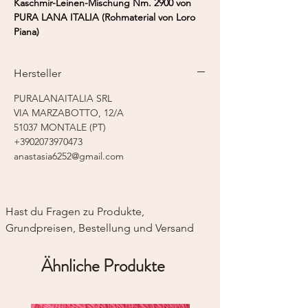
Kaschmir-Leinen-Mischung Nm. 2900 von
PURA LANA ITALIA (Rohmaterial von Loro
Piana)
Fasergehalt:
53% Kaschmir, 47% Leinen
Lauflänge:
145 m / 50 g
Hersteller
Nadelstärke:
3,5 - 4,5 mm
PURALANAITALIA SRL
VIA MARZABOTTO, 12/A
51037 MONTALE (PT)
+3902073970473
anastasia6252@gmail.com
Hast du Fragen zu Produkte, 
Grundpreisen, Bestellung und Versand
Ähnliche Produkte