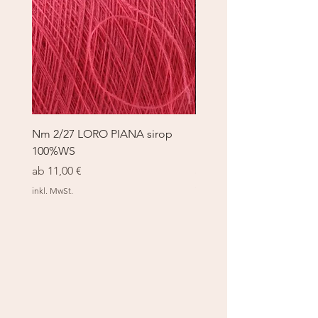
Nm 2/27 LORO PIANA sirop
Nm 2/27 LORO PIANA 
100%WS
100%WS
Sale-Preis
Sale-Preis
ab
11,00 €
ab
11,00 €
inkl. MwSt.
inkl. MwSt.