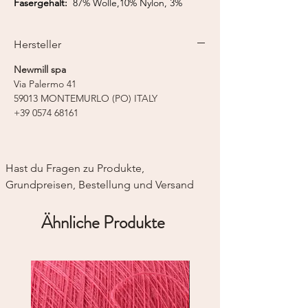
Fasergehalt:
87% Wolle,10% Nylon, 3%
Elastan
Lauflänge:
650 m / 50 g
Hersteller
Strickmaschine:
Feinstricker 12
Newmill spa
Via Palermo 41
59013 MONTEMURLO (PO) ITALY
+39 0574 68161
Hast du Fragen zu Produkte, 
Grundpreisen, Bestellung und Versand
Ähnliche Produkte