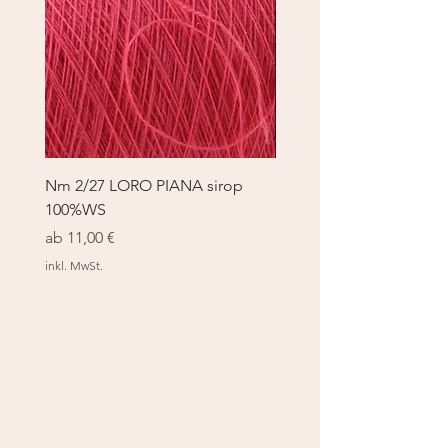
Nm 2/27 LORO PIANA sirop
Nm 2/27 LORO PIANA 
100%WS
100%WS
Sale-Preis
Sale-Preis
ab
11,00 €
ab
11,00 €
inkl. MwSt.
inkl. MwSt.