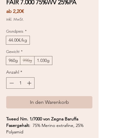
FAIR 7.000 75%WV 25%PA
Sale-
ab
2,20€
Preis
inkl. MwSt.
Grundpreis
*
44.00€/kg
Gewicht
*
960g
990g
1.030g
Anzahl
*
In den Warenkorb
Tweed Nm. 1/7000 von Zegna Baruffa
Fasergehalt:
75% Merino extrafine, 25%
Polyamid