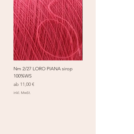
Nm 2/27 LORO PIANA sirop
Nm 2/27 LORO PIANA 
100%WS
100%WS
Sale-Preis
Sale-Preis
ab
11,00 €
ab
11,00 €
inkl. MwSt.
inkl. MwSt.