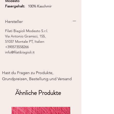
Modesto
Fasergehalt:
100% Kaschmir
Lauflänge:
565 m / 50 g
Nadelstärke:
2,75 - 3,00 mm 2-fädig
Hersteller
Strickmaschine:
Feinstricker 7-8
Filati Biagioli Modesto S.r.l.
Via Antonio Gramsci, 155,
51037 Montale PT, Italien
+390573558266
info@filatibiagioli.it
Hast du Fragen zu Produkte, 
Grundpreisen, Bestellung und Versand
Ähnliche Produkte