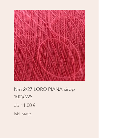
Nm 2/27 LORO PIANA sirop
Nm 2/27 LORO PIANA 
100%WS
100%WS
Sale-Preis
Sale-Preis
ab
11,00 €
ab
11,00 €
inkl. MwSt.
inkl. MwSt.