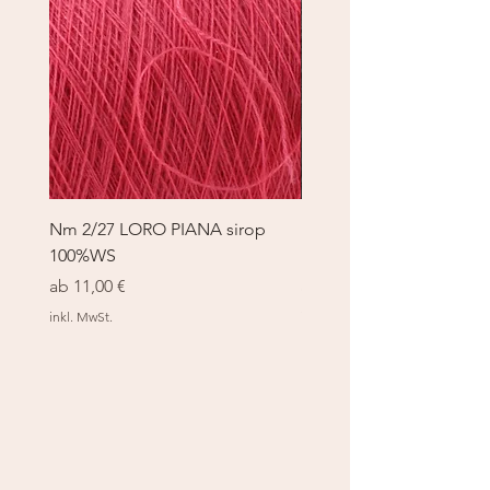
Nm 2/27 LORO PIANA sirop
Nm 2/27 LORO PIANA 
100%WS
100%WS
Sale-Preis
Sale-Preis
ab
11,00 €
ab
11,00 €
inkl. MwSt.
inkl. MwSt.