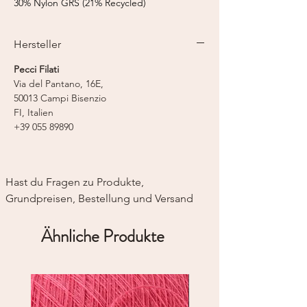
30% Nylon GRS (21% Recycled)
Lauflänge:
750 m / 50 g
Nadelstärke:
3-4 mm
Hersteller
Strickmaschine:
Feinstricker 7-8
Pecci Filati
Via del Pantano, 16E,
50013 Campi Bisenzio
FI, Italien
+39 055 89890
Hast du Fragen zu Produkte, 
Grundpreisen, Bestellung und Versand
Ähnliche Produkte