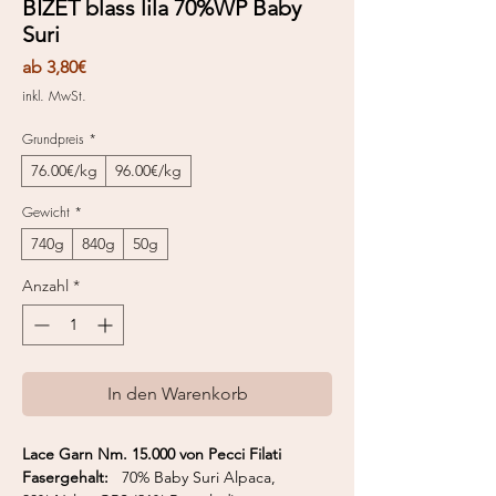
BIZET blass lila 70%WP Baby
Suri
Sale-
ab
3,80€
Preis
inkl. MwSt.
Grundpreis
*
76.00€/kg
96.00€/kg
Gewicht
*
740g
840g
50g
Anzahl
*
In den Warenkorb
Lace Garn Nm. 15.000 von Pecci Filati
Fasergehalt:
70% Baby Suri Alpaca,