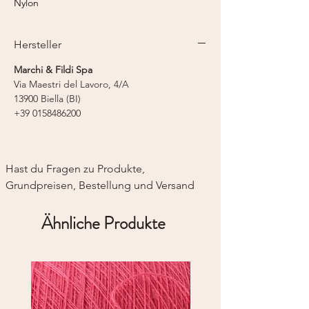
Nylon
Lauflänge: 600 m / 50 g
Nadelstärke: 2-fädig - 3,0 mm
Hersteller
Strickmaschine: Feinstricker 12
Marchi & Fildi Spa
Via Maestri del Lavoro, 4/A
13900 Biella (BI)
+39 0158486200
Hast du Fragen zu Produkte, 
Grundpreisen, Bestellung und Versand
Ähnliche Produkte