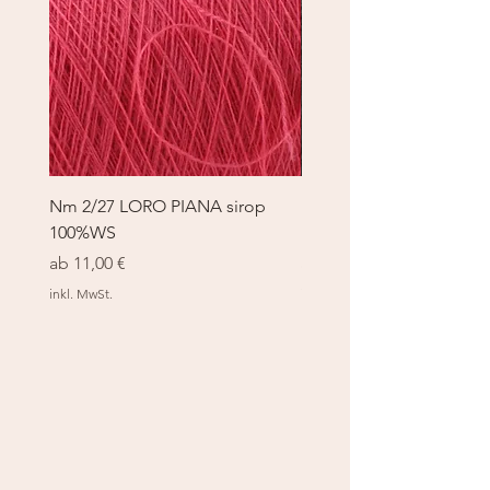
Nm 2/27 LORO PIANA sirop
Nm 2/27 LORO PIANA 
100%WS
100%WS
Sale-Preis
Sale-Preis
ab
11,00 €
ab
11,00 €
inkl. MwSt.
inkl. MwSt.