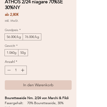
ATHOS 2/24 niagare 70%SE
30%NY
Sale-
ab
2,80€
Preis
inkl. MwSt.
Grundpreis
*
56.00€/kg
76.00€/kg
Gewicht
*
1.060g
50g
Anzahl
*
In den Warenkorb
Bouretteseide Nm. 2/24 von Marchi & Fildi
Fasergehalt: 70% Bouretteseide, 30%