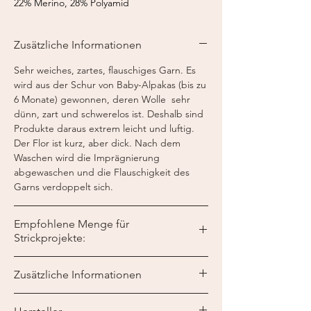
22% Merino, 28% Polyamid
Lauflänge:
450 m / 50 g
Nadelstärke:
3-5 mm
Zusätzliche Informationen
Strickmaschine:
Feinstricker 7-8
Sehr weiches, zartes, flauschiges Garn. Es
wird aus der Schur von Baby-Alpakas (bis zu
6 Monate) gewonnen, deren Wolle sehr
dünn, zart und schwerelos ist. Deshalb sind
Produkte daraus extrem leicht und luftig.
Der Flor ist kurz, aber dick. Nach dem
Waschen wird die Imprägnierung
abgewaschen und die Flauschigkeit des
Garns verdoppelt sich.
Empfohlene Menge für
Strickprojekte:
Es kann sowohl 1-fädig (Spinnennetz) als
Zusätzliche Informationen
auch in mehrfädig (2-3 oder mehr) gestrickt
werden. Die optimalste Dicke sind jedoch 2
Das Garn wird auf einer Kone versendet.
Fäden auf Nadeln von 3,0–3,5 mm.