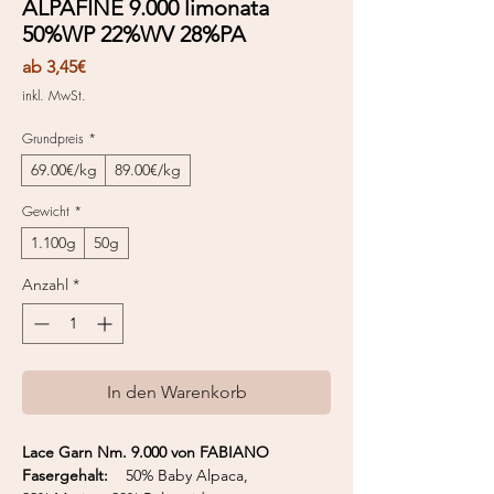
ALPAFINE 9.000 limonata
50%WP 22%WV 28%PA
Sale-
ab
3,45€
Preis
inkl. MwSt.
Grundpreis
*
69.00€/kg
89.00€/kg
Gewicht
*
1.100g
50g
Anzahl
*
In den Warenkorb
Lace Garn Nm. 9.000 von FABIANO
Fasergehalt:
50% Baby Alpaca,