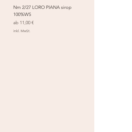
Nm 2/27 LORO PIANA sirop
Nm 2/27 LORO PIANA 
100%WS
100%WS
Sale-Preis
Sale-Preis
ab
11,00 €
ab
11,00 €
inkl. MwSt.
inkl. MwSt.