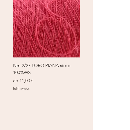
Nm 2/27 LORO PIANA sirop
Nm 2/27 LORO PIANA 
100%WS
100%WS
Sale-Preis
Sale-Preis
ab
11,00 €
ab
11,00 €
inkl. MwSt.
inkl. MwSt.