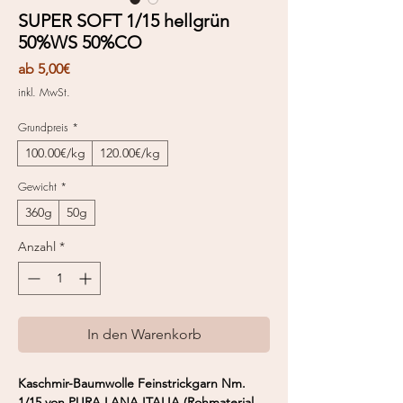
SUPER SOFT 1/15 hellgrün
50%WS 50%CO
Sale-
ab
5,00€
Preis
inkl. MwSt.
Grundpreis
*
100.00€/kg
120.00€/kg
Gewicht
*
360g
50g
Anzahl
*
In den Warenkorb
Kaschmir-Baumwolle Feinstrickgarn Nm.
1/15 von PURA LANA ITALIA (Rohmaterial