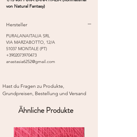
von Natural Fantasy)
Fasergehalt:
50% Kaschmir, 50%
Baumwolle
Hersteller
Lauflänge:
750 m / 50 g
Nadelstärke:
2-fädig - 2,5 - 3,0 mm
PURALANAITALIA SRL
Strickmaschine:
Feinstricker 12
VIA MARZABOTTO, 12/A
51037 MONTALE (PT)
+3902073970473
anastasia6252@gmail.com
Hast du Fragen zu Produkte, 
Grundpreisen, Bestellung und Versand
Ähnliche Produkte