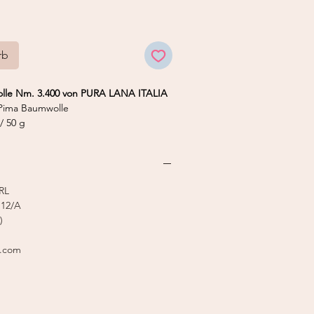
rb
lle Nm. 3.400 von PURA LANA ITALIA
ima Baumwolle
/ 50 g
nstricker 7
 4,0 mm
RL
12/A
)
l.com