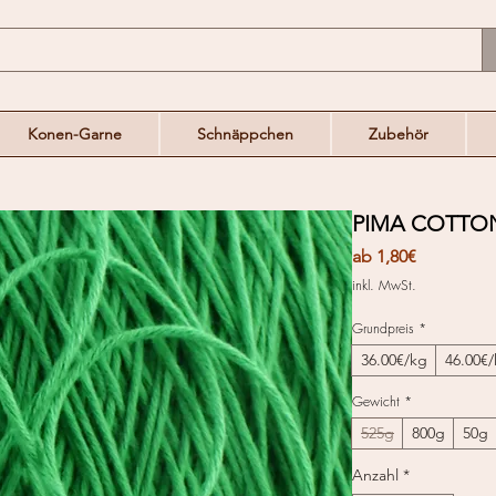
Konen-Garne
Schnäppchen
Zubehör
PIMA COTTON 
Sale-
ab
1,80€
Preis
inkl. MwSt.
Grundpreis
*
36.00€/kg
46.00€
Gewicht
*
525g
800g
50g
Anzahl
*