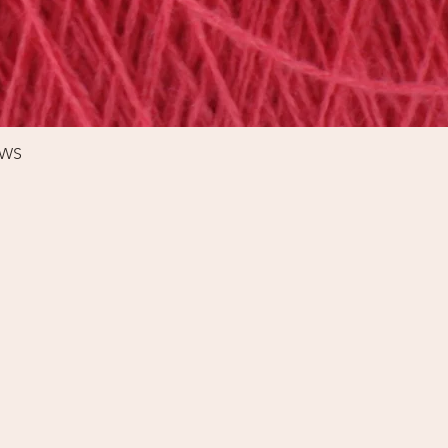
Schnellansicht
%WS