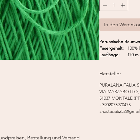
In den Warenko
Peruanische Baumwo
Fasergehalt:
100% P
Lauflänge:
170 m 
Strickmaschine:
Fei
Nadelstärke:
3,5 -
Hersteller
PURALANAITALIA S
VIA MARZABOTTO, 
51037 MONTALE (PT
+3902073970473
anastasia6252@gmai
undpreisen, Bestellung und Versand