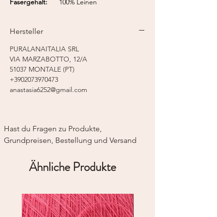
Fasergehalt:
100% Leinen
Lauflänge:
325 m / 50 g
Nadelstärke:
2,0 mm
Hersteller
PURALANAITALIA SRL
VIA MARZABOTTO, 12/A
51037 MONTALE (PT)
+3902073970473
anastasia6252@gmail.com
Hast du Fragen zu Produkte, 
Grundpreisen, Bestellung und Versand
Ähnliche Produkte