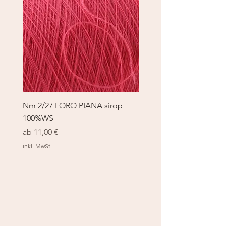
Nm 2/27 LORO PIANA sirop
Nm 2/27 LORO PIANA 
100%WS
100%WS
Sale-Preis
Sale-Preis
ab
11,00 €
ab
11,00 €
inkl. MwSt.
inkl. MwSt.