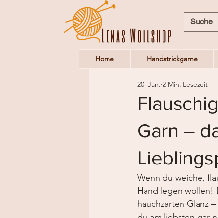
Home
Handstrickgarne
20. Jan.
2 Min. Lesezeit
Flauschi
Garn – da
Lieblings
Wenn du weiche, flau
Hand legen wollen! 
hauchzarten Glanz – 
du am liebsten gar 