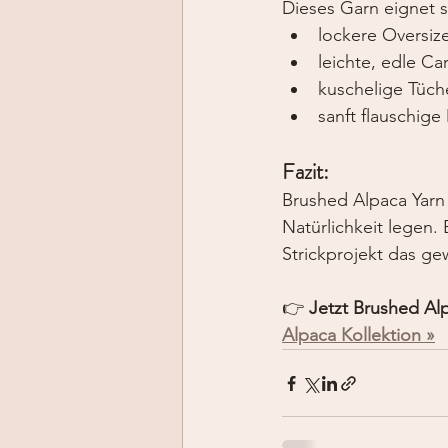
Dieses Garn eignet si
lockere Oversize
leichte, edle Ca
kuschelige Tüch
sanft flauschig
Fazit:
Brushed Alpaca Yarn i
Natürlichkeit legen. 
Strickprojekt das ge
👉 
Jetzt Brushed Al
Alpaca Kollektion »