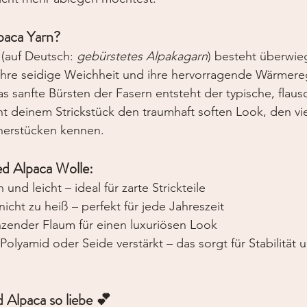
paca Yarn?
(auf Deutsch: 
gebürstetes Alpakagarn
) besteht überwie
r ihre seidige Weichheit und ihre hervorragende Wärmere
as sanfte Bürsten der Fasern entsteht der typische, flaus
iht deinem Strickstück den traumhaft soften Look, den vie
nerstücken kennen.
ed Alpaca Wolle:
und leicht – ideal für zarte Strickteile
cht zu heiß – perfekt für jede Jahreszeit
änzender Flaum für einen luxuriösen Look
Polyamid oder Seide verstärkt – das sorgt für Stabilität 
Alpaca so liebe 💕