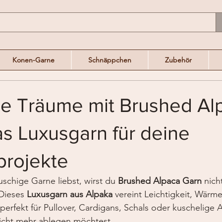
Konen-Garne
Schnäppchen
Zubehör
ge Träume mit Brushed Al
s Luxusgarn für deine
projekte
schige Garne liebst, wirst du 
Brushed Alpaca Garn
 nich
Dieses 
Luxusgarn aus Alpaka
 vereint Leichtigkeit, Wärm
perfekt für Pullover, Cardigans, Schals oder kuschelige A
nicht mehr ablegen möchtest.