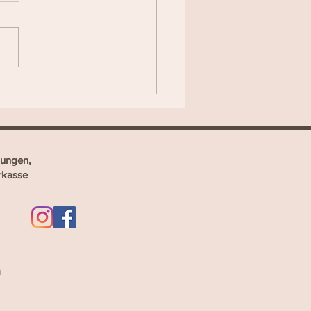
ungen,
rkasse
m