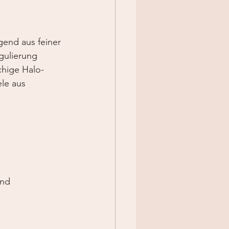
gend aus feiner 
gulierung 
chige Halo-
le aus 
und 