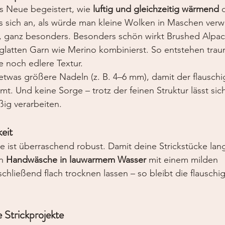
fs Neue begeistert, wie 
luftig und gleichzeitig wärmend
 
es sich an, als würde man kleine Wolken in Maschen ver
ch, ganz besonders. Besonders schön wirkt Brushed Alpa
glatten Garn wie Merino kombinierst. So entstehen trau
e noch edlere Textur.
twas größere Nadeln (z. B. 4–6 mm), damit der flauschi
t. Und keine Sorge – trotz der feinen Struktur lässt sic
ig verarbeiten.
eit
 ist überraschend robust. Damit deine Strickstücke lan
h 
Handwäsche in lauwarmem Wasser
 mit einem milden 
chließend flach trocknen lassen – so bleibt die flauschi
e Strickprojekte