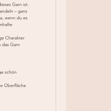
dieses Garn ist. 
wandeln – ganz 
ca, wenn du es 
mhafte 
ge Charakter 
h das Garn 
ge schön 
ge Oberfläche 