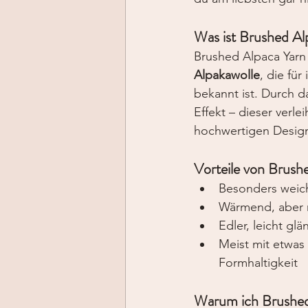
Was ist Brushed Al
Brushed Alpaca Yarn 
Alpakawolle
, die fü
bekannt ist. Durch d
Effekt – dieser verle
hochwertigen Desig
Vorteile von Brush
Besonders weich 
Wärmend, aber ni
Edler, leicht gl
Meist mit etwas 
Formhaltigkeit
Warum ich Brushed 