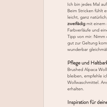
Ich bin jedes Mal au
Beim Stricken fühlt 
leicht, ganz natürli
zweifädig
 mit einem 
Farbverläufe und ein
Tipp von mir: Nimm e
gut zur Geltung komm
wunderbar gleichmäß
Pflege und Haltbark
Brushed Alpaca Wolle
bleiben, empfehle ic
Wollwaschmittel. Ans
erhalten.
Inspiration für dein