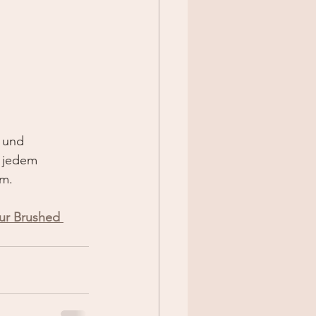
k und 
d jedem 
rm.
ur Brushed 